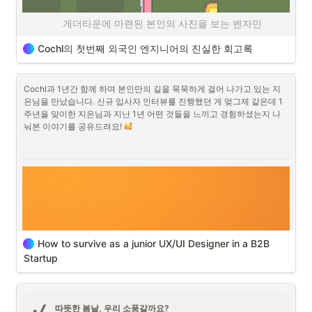
동료와 외국인 동료 모두 영어를 사용할 수 있었고, 회사의 문서들 또한 
들에 대한 의미가 달라지는 것 같습니다. Cochl도 2022년 다양한 프로젝
영문으로 작성되어 있었습니다. 그렇기에 의사소통이 아주 수월했습니
트를 진행해온 만큼, 
우리가 무슨 일을 어떻게 해왔는지와 앞으로 더 잘
              게더타운에 마련된 본인의 사진을 보는 벤자민
다. 무엇보다도, 회사의 분위기가 정말 친근하고 포용적이었으며 특히나 
할 방안을 찾기 위해
제1회 Cochl Retrospective Day
를 진행하게 되었
근무 시간을 유연하게 가져갈 수 있는 점이 매력적이었습니다. 
습니다 
Cochl의 첫번째 외국인 엔지니어의 진실한 회고록
늘 그렇지만 오래된 정든 친구와 이별하는 것은 힘든 일입니다. Cochl에
서 함께 일해온 소프트웨어 엔지니어인 벤자민이 Cochl을 떠나기로 했
 팀 / 회사 내 회고를 계획하고 있으신 분들께 많은 도움이 되길 바라며 시
을 때 팀원들 모두가 슬퍼하고, 심지어 눈물을 찔끔 흘린 사람이 있는 것
Cochl과 1년간 함께 하며 본인만의 길을 묵묵하게 걸어 나가고 있는 지
작합니다!
처럼요. 
은님을 만났습니다. 신규 입사자 인터뷰를 진행했던 게 엊그제 같은데 1
주년을 맞이한 지은님과 지난 1년 어떤 것들을 느끼고 경험하셨는지 나
눠본 이야기를 공유드려요! 
그러나 우리 모두 벤자민의 의사를 존중해주고, 그렇게 결정 내리기까지 
그도 많은 시간이 필요했다는 것을 알기에 우리와 함께 해왔던 시간이 그
의 인생에서 빛나는 순간이었길 바라며 추억하기 위해 인터뷰를 진행했
습니다! 
How to survive as a junior UX/UI Designer in a B2B 
Startup