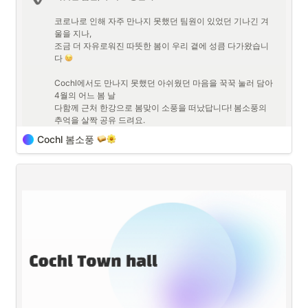
Q. 지은님, 1주년 축하드립니다! 오늘 인터뷰가 왠지 남다른 기
분일 것 같은데 어떠신가요?
코로나로 인해 자주 만나지 못했던 팀원이 있었던 기나긴 겨
울을 지나, 

조금 더 자유로워진 따뜻한 봄이 우리 곁에 성큼 다가왔습니
지은님
: 그러게요, 벌써 B2B 스타트업에서 주니어 디자이너로 일한 지 어
다 
느덧 1년이 지났습니다. 회사에 적응하면서, 또 디자이너라는 직군에 맡
겨진 일을 하면서 정신없이 달려오다가, 1년이라는 시간을 인식하니 문
Cochl에서도 만나지 못했던 아쉬웠던 마음을 꾹꾹 눌러 담아 
득 작년 입사하던 날이 새록새록 생각이 나네요. 그래서 오늘 이야기에서 
4월의 어느 봄 날

길다면 길고, 짧다면 짧은 1년이라는 시간 동안 주니어 디자이너로서 
다함께 근처 한강으로 봄맞이 소풍을 떠났답니다! 봄소풍의 
B2B 스타트업에서 일하면서 느꼈던 점들, 또 배워갔던 점들에 대해 나눠
추억을 살짝 공유 드려요.
보고 싶습니다.
Cochl 봄소풍 
Cochl은 
각자가 추구하는 장소와 시간대에서 업무를 진행
하고 있습니
다. 

그러다 보니 모든 인원이 같은 시간에 사무실에서 근무하는 경우는 거의 
없어요. 특히나 기나긴 코로나로 인해 자주 뵙지 못한 팀원이 있어 아쉬
움이 쌓여가는 찰나 점점 더 풀려가는 날씨를 이대로 보내긴 너무 아쉽더
라고요. 

그래서 긴급! 봄소풍을 계획해서 다함께 만나는 자리를 마련했습니다 
Cochl에서는 
Google Workspace
를 업무 툴로 사용하고 있고, 
커뮤니케
이션의 경우 Google Chat
에서 주고 받습니다. ‘Social’ Space에서는 이