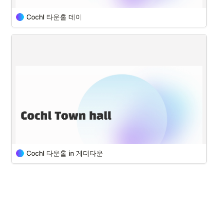
처럼 다함께 즐길만한 액티비티나 가볍게 이야기 할 수 있는 주제와 관련
해서 대화를 나누고 있고 Polly와 같은 bot을 이용해 편하게 일정 조율을 
Cochl 타운홀 데이
할 수 있습니다 
매 월 첫째 주 목요일은 Cochl의 타운홀
이 열리는 날!

특히나 소풍 전날이 되자 날씨가 어떨지, 메뉴는 무엇을 준비할건지 모두
가 두근거리는 마음을 숨기지 못하고 챗에서 많은 이야기를 주고 받았습
Cochl의 타운홀은 어떤 모습일까요? 

니다. Cochl에서는 
Payco를 점심식권으로 사용
하고 있어 음식을 주문
Cochl 타운홀의 특이점이라고 하면 
반드시 지키는 2가지 원
해서 오겠다는 파와 직접 만들어 오겠다는 파로 나뉘어져서 모두가 한 마
칙
과 
영어로 진행
된다는 점?! 

음 한 뜻으로 소풍을 준비했습니다.
여러분께 Cochl 타운홀에 대해 소개합니다 
* Cochl에서 진행되는 모든 행사는 
을 준
COVID-19 방역수칙
수하고 있습니다!
많은 곳에서 다양한 이름으로 타운홀과 같은 월례 행사가 진행되고 있습
Cochl 타운홀 in 게더타운
니다.

이 글을 보시는 분들, 타운홀의 경우 어떤 내용이 포함되어져야 한다고 
생각하시나요?

매월 첫째 주 목요일은 Cochl의 타운홀
이 열리는 날!

Cochl에서는 기본적으로 2가지 요구사항을 지키자! 라고 생각하며 타운
늦었다고 생각할 때가 가장 빠르다! 남들보다는 약간 늦지만 
홀을 진행합니다.
Cochl에서도 이번 타운홀은 핫한 메타버스 중 하나인 '게더